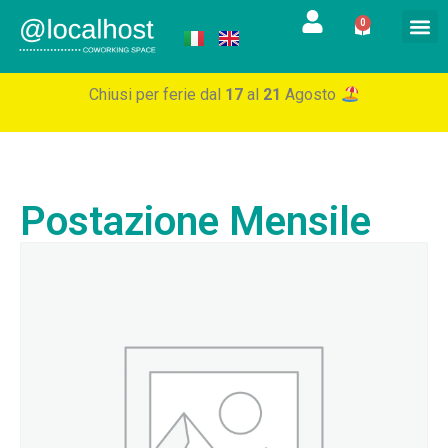
0
Chiusi per ferie dal
17
al
21
Agosto
Postazione Mensile