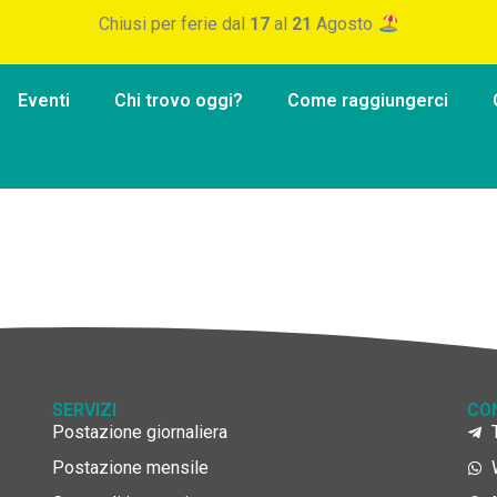
Chiusi per ferie dal
17
al
21
Agosto
Eventi
Chi trovo oggi?
Come raggiungerci
SERVIZI
CO
Postazione giornaliera
Postazione mensile