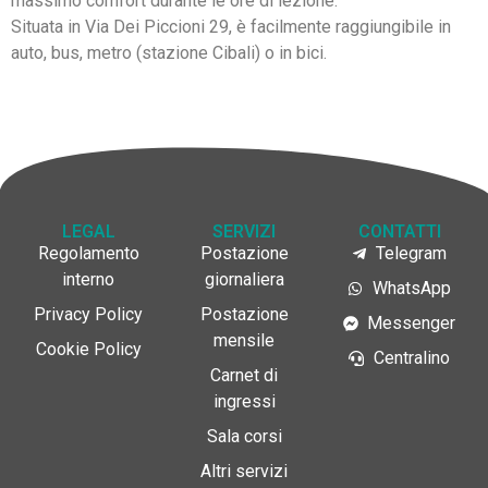
massimo comfort durante le ore di lezione.
Situata in Via Dei Piccioni 29, è facilmente raggiungibile in
auto, bus, metro (stazione Cibali) o in bici.
LEGAL
SERVIZI
CONTATTI
Regolamento
Postazione
Telegram
interno
giornaliera
WhatsApp
Privacy Policy
Postazione
Messenger
mensile
Cookie Policy
Centralino
Carnet di
ingressi
Sala corsi
Altri servizi