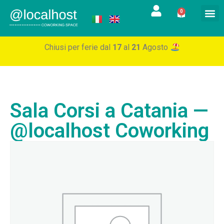
0
Chiusi per ferie dal
17
al
21
Agosto
Sala Corsi a Catania —
@localhost Coworking