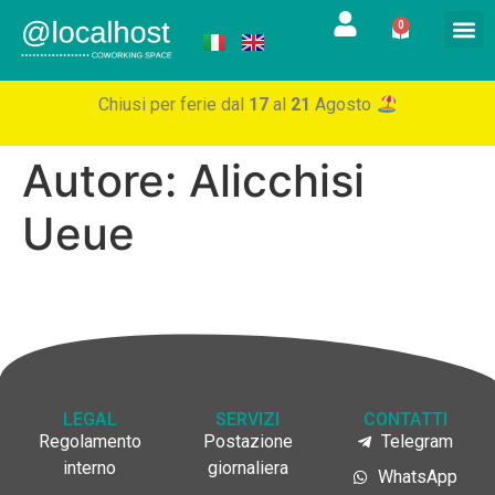
0
Chiusi per ferie dal
17
al
21
Agosto
Autore:
Alicchisi
Ueue
LEGAL
SERVIZI
CONTATTI
Regolamento
Postazione
Telegram
interno
giornaliera
WhatsApp